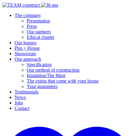
The company
Presentation
Press
Our partners
Ethical charter
Our houses
Plot + House
Showroom
Our approach
Specification
Our method of construction
Insulation/The Must
The extras that come with your house
Your guarantees
Testimonials
News
Jobs
Contact