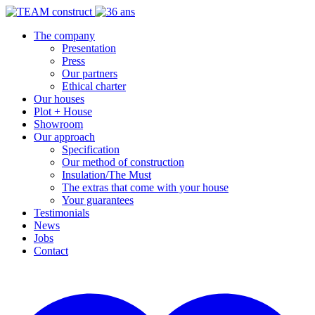
The company
Presentation
Press
Our partners
Ethical charter
Our houses
Plot + House
Showroom
Our approach
Specification
Our method of construction
Insulation/The Must
The extras that come with your house
Your guarantees
Testimonials
News
Jobs
Contact