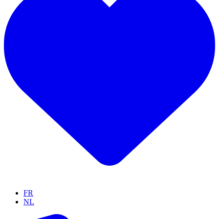
FR
NL