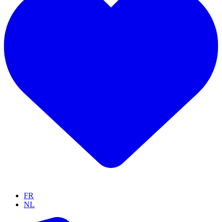
FR
NL