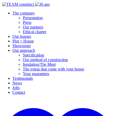
The company
Presentation
Press
Our partners
Ethical charter
Our houses
Plot + House
Showroom
Our approach
Specification
Our method of construction
Insulation/The Must
The extras that come with your house
Your guarantees
Testimonials
News
Jobs
Contact