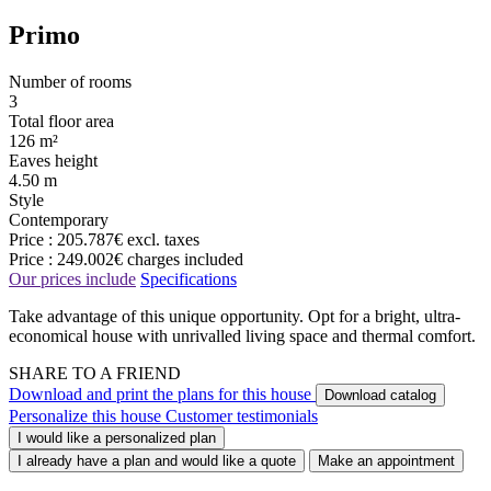
Primo
Number of rooms
3
Total floor area
126 m²
Eaves height
4.50 m
Style
Contemporary
Price :
205.787€
excl. taxes
Price :
249.002€
charges included
Our prices include
Specifications
Take advantage of this unique opportunity. Opt for a bright, ultra-
economical house with unrivalled living space and thermal comfort.
SHARE TO A FRIEND
Download and print the plans for this house
Download catalog
Personalize this house
Customer testimonials
I would like a personalized plan
I already have a plan and would like a quote
Make an appointment