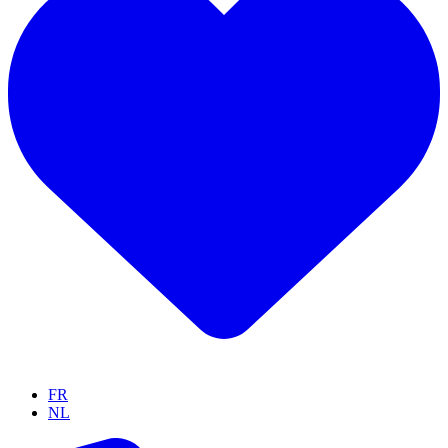
FR
NL