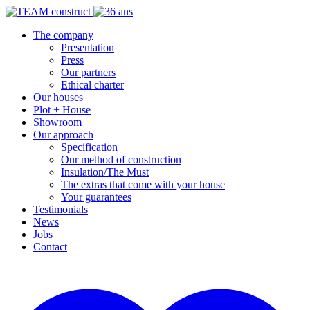
The company
Presentation
Press
Our partners
Ethical charter
Our houses
Plot + House
Showroom
Our approach
Specification
Our method of construction
Insulation/The Must
The extras that come with your house
Your guarantees
Testimonials
News
Jobs
Contact