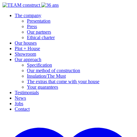
The company
Presentation
Press
Our partners
Ethical charter
Our houses
Plot + House
Showroom
Our approach
Specification
Our method of construction
Insulation/The Must
The extras that come with your house
Your guarantees
Testimonials
News
Jobs
Contact