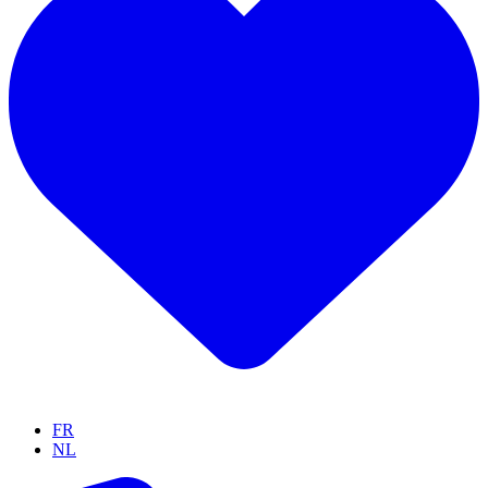
FR
NL