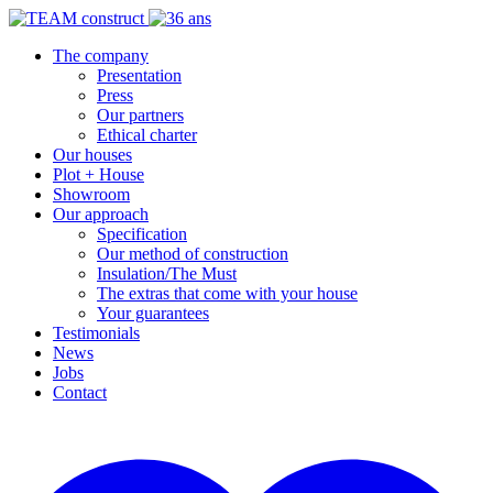
The company
Presentation
Press
Our partners
Ethical charter
Our houses
Plot + House
Showroom
Our approach
Specification
Our method of construction
Insulation/The Must
The extras that come with your house
Your guarantees
Testimonials
News
Jobs
Contact