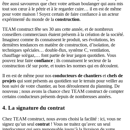
être aussi savoureux que chez votre artisan boulanger qui aura mis
tout son cœur à le pétrir et à le regarder cuire… il en est de même
pour votre maison ! Soyez certain de faire confiance à un acteur
expérimenté du monde de la
construction
.
TEAM construct fête ses 30 ans cette année, et de nombreux
conseillers commerciaux étaient présents à la création de la société.
Imaginez comme ils connaissent le produit, ses évolutions, les
dernières tendances en matière de construction, d’isolation, de
techniques spéciales… double-flux, système C, ventilation,
chauffage sol/gaz,… font partie de leur jargon quotidien. Vous
pouvez leur faire
confiance
; ils connaissent le secteur de la
construction clé sur porte, et toutes les normes qui en découlent.
Il en est de même pour nos
conducteurs de chantiers
et
chefs de
projets
qui sont présents au quotidien sur le terrain pour veiller au
bon suivi de votre chantier, au bon déroulement du planning. De
nouveau ; nous avons la chance chez TEAM construct de compter
certains conducteurs présents depuis de nombreuses années.
4. La signature du contrat
Chez TEAM construct, nous avons choisi la facilité : ici, vous ne
signez qu’un seul
contrat
! Vous ne traitez qu’avec un seul
interlocuteur qui sera responsable jusqu’à la livraison de votre