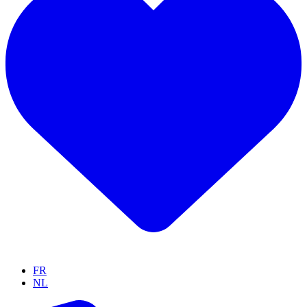
FR
NL