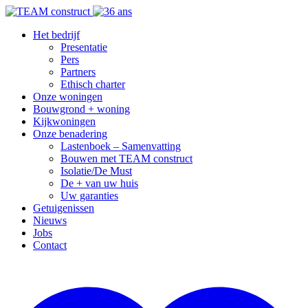
Het bedrijf
Presentatie
Pers
Partners
Ethisch charter
Onze woningen
Bouwgrond + woning
Kijkwoningen
Onze benadering
Lastenboek – Samenvatting
Bouwen met TEAM construct
Isolatie/De Must
De + van uw huis
Uw garanties
Getuigenissen
Nieuws
Jobs
Contact