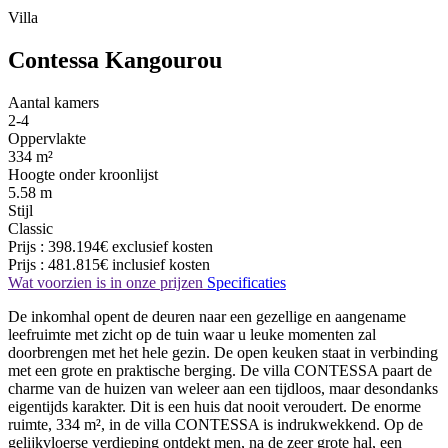
Villa
Contessa Kangourou
Aantal kamers
2-4
Oppervlakte
334 m²
Hoogte onder kroonlijst
5.58 m
Stijl
Classic
Prijs :
398.194€
exclusief kosten
Prijs :
481.815€
inclusief kosten
Wat voorzien is in onze prijzen
Specificaties
De inkomhal opent de deuren naar een gezellige en aangename
leefruimte met zicht op de tuin waar u leuke momenten zal
doorbrengen met het hele gezin. De open keuken staat in verbinding
met een grote en praktische berging. De villa CONTESSA paart de
charme van de huizen van weleer aan een tijdloos, maar desondanks
eigentijds karakter. Dit is een huis dat nooit veroudert. De enorme
ruimte, 334 m², in de villa CONTESSA is indrukwekkend. Op de
gelijkvloerse verdieping ontdekt men, na de zeer grote hal, een