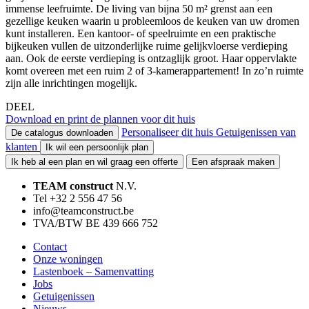
immense leefruimte. De living van bijna 50 m² grenst aan een
gezellige keuken waarin u probleemloos de keuken van uw dromen
kunt installeren. Een kantoor- of speelruimte en een praktische
bijkeuken vullen de uitzonderlijke ruime gelijkvloerse verdieping
aan. Ook de eerste verdieping is ontzaglijk groot. Haar oppervlakte
komt overeen met een ruim 2 of 3-kamerappartement! In zo’n ruimte
zijn alle inrichtingen mogelijk.
DEEL
Download en print de plannen voor dit huis
Personaliseer dit huis
Getuigenissen van
De catalogus downloaden
klanten
Ik wil een persoonlijk plan
Ik heb al een plan en wil graag een offerte
Een afspraak maken
TEAM construct
N.V.
Tel +32 2 556 47 56
info@teamconstruct.be
TVA/BTW BE 439 666 752
Contact
Onze woningen
Lastenboek – Samenvatting
Jobs
Getuigenissen
Nieuws