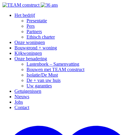
Het bedrijf
Presentatie
Pers
Partners
Ethisch charter
Onze woningen
Bouwgrond + woning
Kijkwoningen
Onze benadering
Lastenboek – Samenvatting
Bouwen met TEAM construct
Isolatie/De Must
De + van uw huis
Uw garanties
Getuigenissen
Nieuws
Jobs
Contact