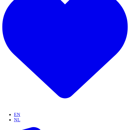
EN
NL