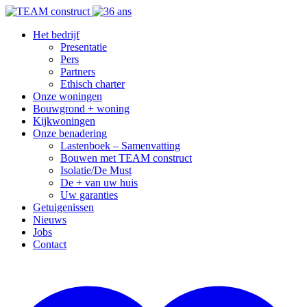
Het bedrijf
Presentatie
Pers
Partners
Ethisch charter
Onze woningen
Bouwgrond + woning
Kijkwoningen
Onze benadering
Lastenboek – Samenvatting
Bouwen met TEAM construct
Isolatie/De Must
De + van uw huis
Uw garanties
Getuigenissen
Nieuws
Jobs
Contact