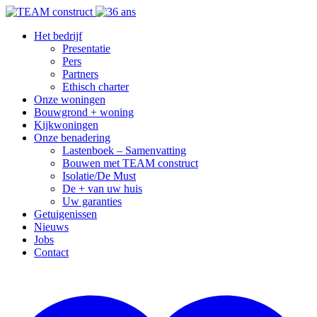
Het bedrijf
Presentatie
Pers
Partners
Ethisch charter
Onze woningen
Bouwgrond + woning
Kijkwoningen
Onze benadering
Lastenboek – Samenvatting
Bouwen met TEAM construct
Isolatie/De Must
De + van uw huis
Uw garanties
Getuigenissen
Nieuws
Jobs
Contact