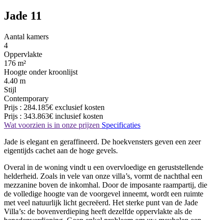
Jade 11
Aantal kamers
4
Oppervlakte
176 m²
Hoogte onder kroonlijst
4.40 m
Stijl
Contemporary
Prijs :
284.185€
exclusief kosten
Prijs :
343.863€
inclusief kosten
Wat voorzien is in onze prijzen
Specificaties
Jade is elegant en geraffineerd. De hoekvensters geven een zeer
eigentijds cachet aan de hoge gevels.
Overal in de woning vindt u een overvloedige en geruststellende
helderheid. Zoals in vele van onze villa’s, vormt de nachthal een
mezzanine boven de inkomhal. Door de imposante raampartij, die
de volledige hoogte van de voorgevel inneemt, wordt een ruimte
met veel natuurlijk licht gecreëerd. Het sterke punt van de Jade
Villa’s: de bovenverdieping heeft dezelfde oppervlakte als de