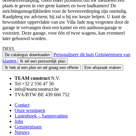
benedenverdieping. Geen enkel probleem om uw meubelen een
plaats te geven in vier grote kamers en twee badkamers! De
inrichtingsmogelijkheden voor de bovenverdieping zijn oneindig.
Raadpleeg uw adviseur, hij zal u bij uw keuze helpen. U kunt de
bewoonbare oppervlakte van uw Villa Jade nog vergroten door de
garage te vervangen door een kamer en een aanbouwgarage te
voorzien. Deze garage, voor één of twee wagens, kan eventueel
later gebouwd worden.
DEEL
Personaliseer dit huis
Getuigenissen van
De catalogus downloaden
klanten
Ik wil een persoonlijk plan
Ik heb al een plan en wil graag een offerte
Een afspraak maken
TEAM construct
N.V.
Tel +32 2 556 47 56
info@teamconstruct.be
TVA/BTW BE 439 666 752
Contact
Onze woningen
Lastenboek – Samenvatting
Jobs
Getuigenissen
Nieuws