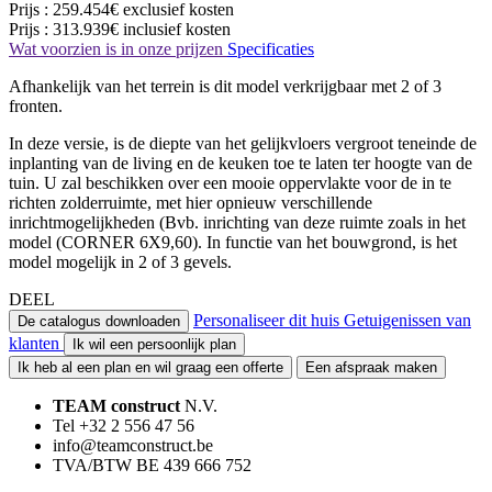
Prijs :
259.454€
exclusief kosten
Prijs :
313.939€
inclusief kosten
Wat voorzien is in onze prijzen
Specificaties
Afhankelijk van het terrein is dit model verkrijgbaar met 2 of 3
fronten.
In deze versie, is de diepte van het gelijkvloers vergroot teneinde de
inplanting van de living en de keuken toe te laten ter hoogte van de
tuin. U zal beschikken over een mooie oppervlakte voor de in te
richten zolderruimte, met hier opnieuw verschillende
inrichtmogelijkheden (Bvb. inrichting van deze ruimte zoals in het
model (CORNER 6X9,60). In functie van het bouwgrond, is het
model mogelijk in 2 of 3 gevels.
DEEL
Personaliseer dit huis
Getuigenissen van
De catalogus downloaden
klanten
Ik wil een persoonlijk plan
Ik heb al een plan en wil graag een offerte
Een afspraak maken
TEAM construct
N.V.
Tel +32 2 556 47 56
info@teamconstruct.be
TVA/BTW BE 439 666 752