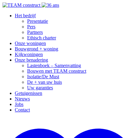
Het bedrijf
Presentatie
Pers
Partners
Ethisch charter
Onze woningen
Bouwgrond + woning
Kijkwoningen
Onze benadering
Lastenboek – Samenvatting
Bouwen met TEAM construct
Isolatie/De Must
De + van uw huis
Uw garanties
Getuigenissen
Nieuws
Jobs
Contact