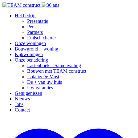
Het bedrijf
Presentatie
Pers
Partners
Ethisch charter
Onze woningen
Bouwgrond + woning
Kijkwoningen
Onze benadering
Lastenboek – Samenvatting
Bouwen met TEAM construct
Isolatie/De Must
De + van uw huis
Uw garanties
Getuigenissen
Nieuws
Jobs
Contact