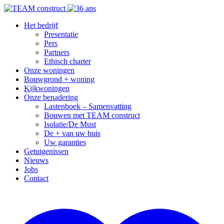
Het bedrijf
Presentatie
Pers
Partners
Ethisch charter
Onze woningen
Bouwgrond + woning
Kijkwoningen
Onze benadering
Lastenboek – Samenvatting
Bouwen met TEAM construct
Isolatie/De Must
De + van uw huis
Uw garanties
Getuigenissen
Nieuws
Jobs
Contact