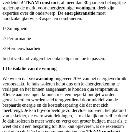
verkleinen!
TEAM construct
, al meer dan 30 jaar een belangrijke
speler op de markt voor energiezuinige
woningen
, deelt zijn
expertise over dit onderwerp. De
energietransitie
moet
noodzakelijkerwijs 3 aspecten combineren:
1/ Zuinigheid
2/ Performantie
3/ Hernieuwbaarheid
In dat verband volgen hier enkele tips om toe te passen:
1 De isolatie van de woning
We weten dat
verwarming
ongeveer 70% van het energieverbruik
veroorzaakt. Je huis isoleren helpt dus om je energierekening te
verlagen en het binnen aangenaam te houden qua temperatuur.
Kleine aanpassingen kunnen met een beperkt budget worden
gerealiseerd en worden snel terugverdiend door middel van de
bespaarde energie en de kostenbesparing die dat met zich
meebrengt. Je kan bijvoorbeeld je zoldervloer isoleren, het plafond
van je kelder, de warmwaterleidingen,… makkelijk om zelf te doen!
Je dak isoleren is meer werk en vergt een groter budget, maar als je
weet dat dit een besparing tot 30% kan opleveren, is de rekensom
snel gemaakt! De lage-energiewoningen van
TEAM construct