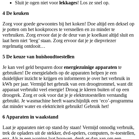
Sluit je ogen niet voor
lekkages
! Los ze snel op.
4 De keuken
Zorg voor goede gewoontes bij het koken! Doe altijd een deksel op
je potten om het kookproces te versnellen en zo minder te
verbruiken. Zorg ervoor dat je de deur van je koelkast altijd sluit en
laat hem niet ‘leeg’ staan. Zorg ervoor dat je je diepvriezer
regelmatig ontdooit…
5 De keuze van huishoudtoestellen
Je kan veel geld besparen door
energiezuinige
apparaten
te
gebruiken! De energielabels op de apparaten helpen je een
duidelijker inzicht te krijgen en informeren je over het verbruik in
kWh per jaar. Vermijd het gebruik van een droogtrommel, want dit
apparaat verbruikt veel energie! Droog je kleren buiten of op een
droogrek. Zorg er ook voor dat je je elektrotoestellen verstandig
gebruikt. Je wasmachine heeft waarschijnlijk een ‘eco’-programma
dat minder water en elektriciteit gebruikt! Gebruik het!
6 Apparaten in waakstand
Laat je apparaten niet op stand-by staan! Vermijd onnodig verbruik,
trek de opladers uit de stekker, dvd-spelers, computers, tv-toestellen,
enz. Als je een woning laat bouwen, denk er dan aan om een