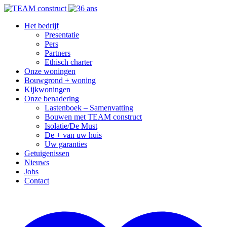
Het bedrijf
Presentatie
Pers
Partners
Ethisch charter
Onze woningen
Bouwgrond + woning
Kijkwoningen
Onze benadering
Lastenboek – Samenvatting
Bouwen met TEAM construct
Isolatie/De Must
De + van uw huis
Uw garanties
Getuigenissen
Nieuws
Jobs
Contact