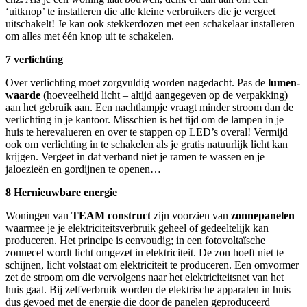
‘uitknop’ te installeren die alle kleine verbruikers die je vergeet
uitschakelt! Je kan ook stekkerdozen met een schakelaar installeren
om alles met één knop uit te schakelen.
7 verlichting
Over verlichting moet zorgvuldig worden nagedacht. Pas de
lumen
-
waarde
(hoeveelheid licht – altijd aangegeven op de verpakking)
aan het gebruik aan. Een nachtlampje vraagt minder stroom dan de
verlichting in je kantoor. Misschien is het tijd om de lampen in je
huis te herevalueren en over te stappen op LED’s overal! Vermijd
ook om verlichting in te schakelen als je gratis natuurlijk licht kan
krijgen. Vergeet in dat verband niet je ramen te wassen en je
jaloezieën en gordijnen te openen…
8 Hernieuwbare energie
Woningen van
TEAM
construct
zijn voorzien van
zonnepanelen
waarmee je je elektriciteitsverbruik geheel of gedeeltelijk kan
produceren. Het principe is eenvoudig; in een fotovoltaïsche
zonnecel wordt licht omgezet in elektriciteit. De zon hoeft niet te
schijnen, licht volstaat om elektriciteit te produceren. Een omvormer
zet de stroom om die vervolgens naar het elektriciteitsnet van het
huis gaat. Bij zelfverbruik worden de elektrische apparaten in huis
dus gevoed met de energie die door de panelen geproduceerd