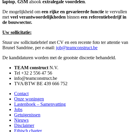
laptop
,
GSM
alsook
extralegale voordelen
.
De mogelijkheid om
een rijke en gevarieerde functie
te vervullen
met
veel verantwoordelijkheden
binnen
een referentiebedrijf in
de bouwsector.
Uw sollicitatie:
Stuur uw sollicitatiebrief met CV en een recente foto ter attentie van
Brunel Sandrine, per e-mail:
job@teamconstruct.be
De kandidaturen worden met de grootste discretie behandeld.
TEAM construct
N.V.
Tel +32 2 556 47 56
info@teamconstruct.be
TVA/BTW BE 439 666 752
Contact
Onze woningen
Lastenboek – Samenvatting
Jobs
Getuigenissen
Nieuws
Disclaimer
Ethisch charter