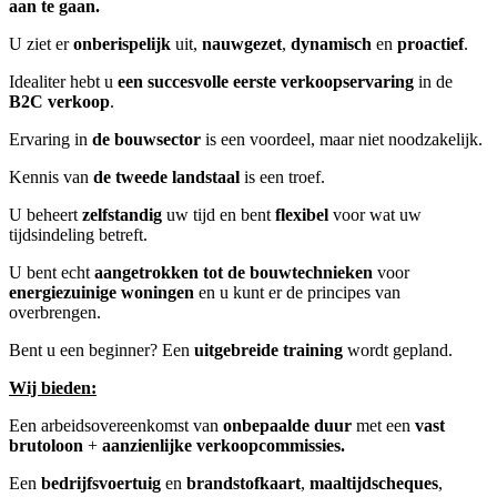
aan te gaan.
U ziet er
onberispelijk
uit,
nauwgezet
,
dynamisch
en
proactief
.
Idealiter hebt u
een succesvolle eerste verkoopservaring
in de
B2C verkoop
.
Ervaring in
de bouwsector
is een voordeel, maar niet noodzakelijk.
Kennis van
de tweede landstaal
is een troef.
U beheert
zelfstandig
uw tijd en bent
flexibel
voor wat uw
tijdsindeling betreft.
U bent echt
aangetrokken tot de bouwtechnieken
voor
energiezuinige woningen
en u kunt er de principes van
overbrengen.
Bent u een beginner? Een
uitgebreide training
wordt gepland.
Wij bieden:
Een arbeidsovereenkomst van
onbepaalde duur
met een
vast
brutoloon
+
aanzienlijke verkoopcommissies.
Een
bedrijfsvoertuig
en
brandstofkaart
,
maaltijdscheques
,