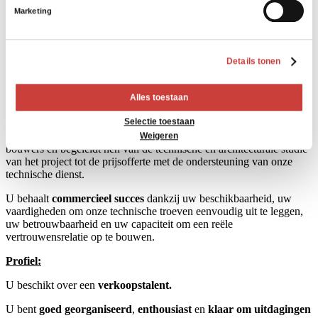
VERKOPER IN VASTGOED
ons Privacybeleid.
Marketing
Regio: LEUVEN – ANTWERPEN
Uw taak:
Details tonen
Na een
interne opleiding
kunt u helder en nauwkeurig de
kwaliteiten van onze producten en diensten voorstellen door de
Alles toestaan
technische eigenschappen en voordelen ervan naar voren te
brengen.
Selectie toestaan
U wordt
persoonlijk adviseur
van uw prospecten, kandidaat-
Weigeren
bouwers en begeleidt hen van de technische en architecturale studie
van het project tot de prijsofferte met de ondersteuning van onze
technische dienst.
U behaalt
commercieel succes
dankzij uw beschikbaarheid, uw
vaardigheden om onze technische troeven eenvoudig uit te leggen,
uw betrouwbaarheid en uw capaciteit om een reële
vertrouwensrelatie op te bouwen.
Profiel:
U beschikt over een
verkoopstalent.
U bent
goed georganiseerd
,
enthousiast
en
klaar om uitdagingen