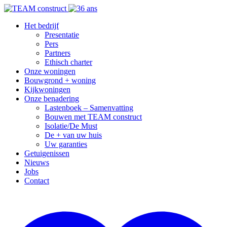
Het bedrijf
Presentatie
Pers
Partners
Ethisch charter
Onze woningen
Bouwgrond + woning
Kijkwoningen
Onze benadering
Lastenboek – Samenvatting
Bouwen met TEAM construct
Isolatie/De Must
De + van uw huis
Uw garanties
Getuigenissen
Nieuws
Jobs
Contact