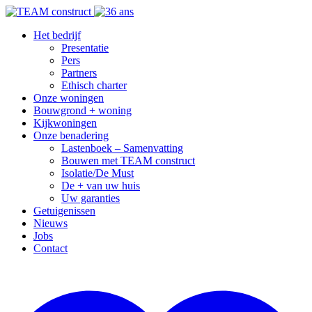
Het bedrijf
Presentatie
Pers
Partners
Ethisch charter
Onze woningen
Bouwgrond + woning
Kijkwoningen
Onze benadering
Lastenboek – Samenvatting
Bouwen met TEAM construct
Isolatie/De Must
De + van uw huis
Uw garanties
Getuigenissen
Nieuws
Jobs
Contact