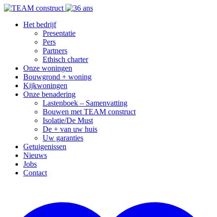
Het bedrijf
Presentatie
Pers
Partners
Ethisch charter
Onze woningen
Bouwgrond + woning
Kijkwoningen
Onze benadering
Lastenboek – Samenvatting
Bouwen met TEAM construct
Isolatie/De Must
De + van uw huis
Uw garanties
Getuigenissen
Nieuws
Jobs
Contact