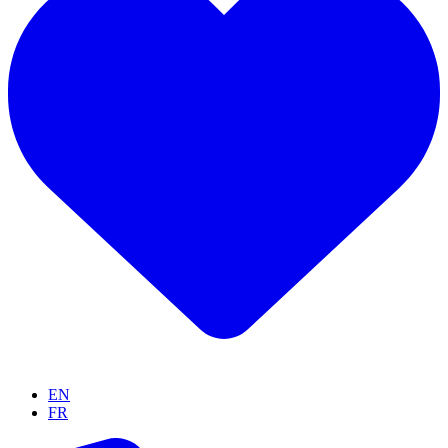
EN
FR