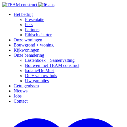
Het bedrijf
Presentatie
Pers
Partners
Ethisch charter
Onze woningen
Bouwgrond + woning
Kijkwoningen
Onze benadering
Lastenboek – Samenvatting
Bouwen met TEAM construct
Isolatie/De Must
De + van uw huis
Uw garanties
Getuigenissen
Nieuws
Jobs
Contact