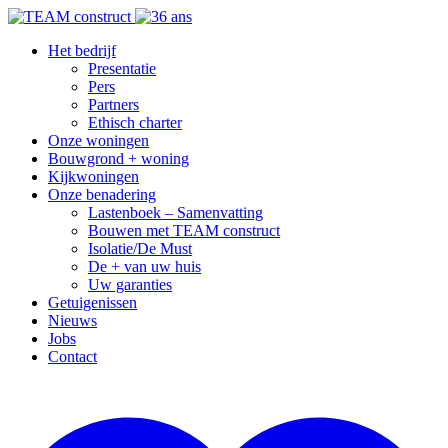
Het bedrijf
Presentatie
Pers
Partners
Ethisch charter
Onze woningen
Bouwgrond + woning
Kijkwoningen
Onze benadering
Lastenboek – Samenvatting
Bouwen met TEAM construct
Isolatie/De Must
De + van uw huis
Uw garanties
Getuigenissen
Nieuws
Jobs
Contact