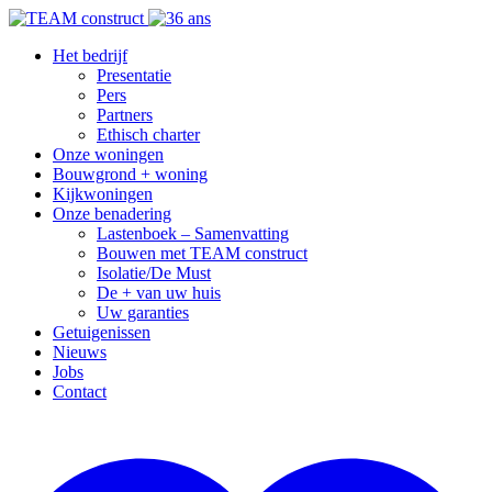
Het bedrijf
Presentatie
Pers
Partners
Ethisch charter
Onze woningen
Bouwgrond + woning
Kijkwoningen
Onze benadering
Lastenboek – Samenvatting
Bouwen met TEAM construct
Isolatie/De Must
De + van uw huis
Uw garanties
Getuigenissen
Nieuws
Jobs
Contact