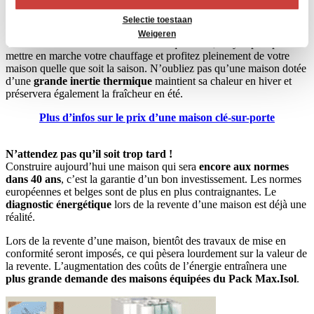
Un investissement très rentable
Selectie toestaan
Weigeren
Un investissement dans votre confort quotidien, n’ayez plus peur de
mettre en marche votre chauffage et profitez pleinement de votre
maison quelle que soit la saison. N’oubliez pas qu’une maison dotée
d’une
grande inertie thermique
maintient sa chaleur en hiver et
préservera également la fraîcheur en été.
Plus d’infos sur le prix d’une maison clé-sur-porte
N’attendez pas qu’il soit trop tard !
Construire aujourd’hui une maison qui sera
encore aux normes
dans 40 ans
, c’est la garantie d’un bon investissement. Les normes
européennes et belges sont de plus en plus contraignantes. Le
diagnostic énergétique
lors de la revente d’une maison est déjà une
réalité.
Lors de la revente d’une maison, bientôt des travaux de mise en
conformité seront imposés, ce qui pèsera lourdement sur la valeur de
la revente. L’augmentation des coûts de l’énergie entraînera une
plus grande demande des maisons équipées du Pack Max.Isol
.