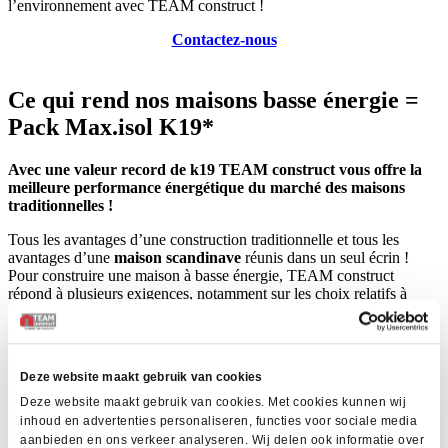
l’environnement avec TEAM construct !
Contactez-nous
Ce qui rend nos maisons basse énergie =
Pack Max.isol K19*
Avec une valeur record de k19 TEAM construct vous offre la
meilleure performance énergétique du marché des maisons
traditionnelles !
Tous les avantages d’une construction traditionnelle et tous les
avantages d’une
maison scandinave
réunis dans un seul écrin !
Pour construire une maison à basse énergie, TEAM construct
répond à plusieurs exigences, notamment sur les choix relatifs à
l’orientation
du bâtiment, à son
enveloppe
(isolation renforcée),
aux
châssis
(ultra performants)
et vitrages
(triples) ainsi qu’aux
systèmes de
chauffage
(à haut rendement) et de
ventilation
.
Deze website maakt gebruik van cookies
Chute des consommations avec le Pack Max.isol
En plus de tous les équipements déjà prévus dans le cahier des
Deze website maakt gebruik van cookies. Met cookies kunnen wij
charges général,
l’option Pack Max.isol
vous offre :
inhoud en advertenties personaliseren, functies voor sociale media
aanbieden en ons verkeer analyseren. Wij delen ook informatie over