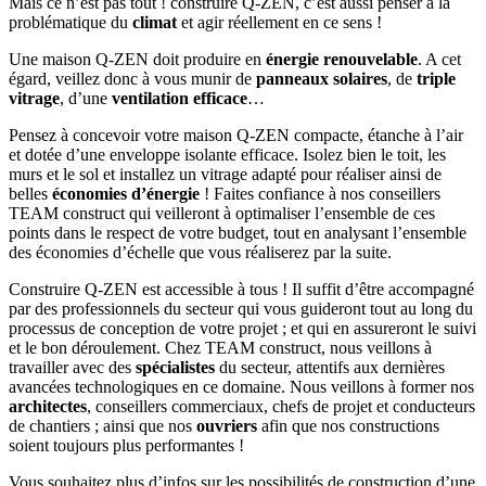
Mais ce n’est pas tout ! construire Q-ZEN, c’est aussi penser à la
problématique du
climat
et agir réellement en ce sens !
Une maison Q-ZEN doit produire en
énergie renouvelable
. A cet
égard, veillez donc à vous munir de
panneaux solaires
, de
triple
vitrage
, d’une
ventilation efficace
…
Pensez à concevoir votre maison Q-ZEN compacte, étanche à l’air
et dotée d’une enveloppe isolante efficace. Isolez bien le toit, les
murs et le sol et installez un vitrage adapté pour réaliser ainsi de
belles
économies d’énergie
! Faites confiance à nos conseillers
TEAM construct qui veilleront à optimaliser l’ensemble de ces
points dans le respect de votre budget, tout en analysant l’ensemble
des économies d’échelle que vous réaliserez par la suite.
Construire Q-ZEN est accessible à tous ! Il suffit d’être accompagné
par des professionnels du secteur qui vous guideront tout au long du
processus de conception de votre projet ; et qui en assureront le suivi
et le bon déroulement. Chez TEAM construct, nous veillons à
travailler avec des
spécialistes
du secteur, attentifs aux dernières
avancées technologiques en ce domaine. Nous veillons à former nos
architectes
, conseillers commerciaux, chefs de projet et conducteurs
de chantiers ; ainsi que nos
ouvriers
afin que nos constructions
soient toujours plus performantes !
Vous souhaitez plus d’infos sur les possibilités de construction d’une