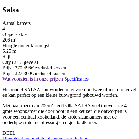
Salsa
Aantal kamers
4
Oppervlakte
206 m²
Hoogte onder kroonlijst
5.25 m
Stijl
City (2 - 3 gevels)
Prijs :
270.496€
exclusief kosten
Prijs :
327.300€
inclusief kosten
Wat voorzien is in onze prijzen
Specificaties
Het model SALSA kan worden uitgevoerd in twee of met drie gevel
en kan perfect op een kleine buowgrond gebouwd worden.
Met haar meer dan 200m² heeft villa SALSA veel troeven: de 4
grote woonkamer die doorloopt in een keuken die ontworpen is
voor een centraal kookeiland, de grote slaapkamers met de
ouderlijke suite met dressing en eigen badkamer.
DEEL
Download en print de plannen voor dit huis