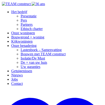
Het bedrijf
Presentatie
Pers
Partners
Ethisch charter
Onze woningen
Bouwgrond + woning
Kijkwoningen
Onze benadering
Lastenboek – Samenvatting
Bouwen met TEAM construct
Isolatie/De Must
De + van uw huis
Uw garanties
Getuigenissen
Nieuws
Jobs
Contact