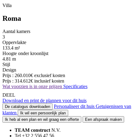
Villa
Roma
Aantal kamers
3
Oppervlakte
133.4 m²
Hoogte onder kroonlijst
4.81 m
Stijl
Design
Prijs :
260.010€
exclusief kosten
Prijs :
314.612€
inclusief kosten
Wat voorzien is in onze prijzen
Specificaties
DEEL
Download en print de plannen voor dit huis
Personaliseer dit huis
Getuigenissen van
De catalogus downloaden
klanten
Ik wil een persoonlijk plan
Ik heb al een plan en wil graag een offerte
Een afspraak maken
TEAM construct
N.V.
Tel +32 2 556 47 56