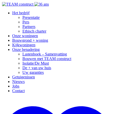
Het bedrijf
Presentatie
Pers
Partners
Ethisch charter
Onze woningen
Bouwgrond + woning
Kijkwoningen
Onze benadering
Lastenboek – Samenvatting
Bouwen met TEAM construct
Isolatie/De Must
De + van uw huis
Uw garanties
Getuigenissen
Nieuws
Jobs
Contact