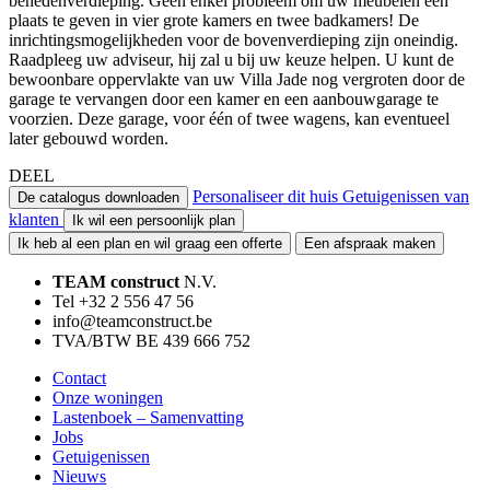
benedenverdieping. Geen enkel probleem om uw meubelen een
plaats te geven in vier grote kamers en twee badkamers! De
inrichtingsmogelijkheden voor de bovenverdieping zijn oneindig.
Raadpleeg uw adviseur, hij zal u bij uw keuze helpen. U kunt de
bewoonbare oppervlakte van uw Villa Jade nog vergroten door de
garage te vervangen door een kamer en een aanbouwgarage te
voorzien. Deze garage, voor één of twee wagens, kan eventueel
later gebouwd worden.
DEEL
Personaliseer dit huis
Getuigenissen van
De catalogus downloaden
klanten
Ik wil een persoonlijk plan
Ik heb al een plan en wil graag een offerte
Een afspraak maken
TEAM construct
N.V.
Tel +32 2 556 47 56
info@teamconstruct.be
TVA/BTW BE 439 666 752
Contact
Onze woningen
Lastenboek – Samenvatting
Jobs
Getuigenissen
Nieuws