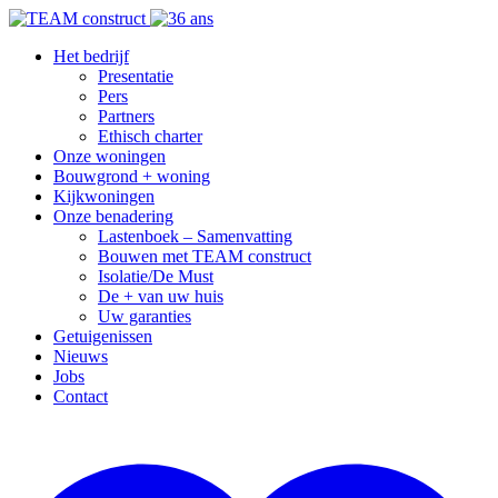
Het bedrijf
Presentatie
Pers
Partners
Ethisch charter
Onze woningen
Bouwgrond + woning
Kijkwoningen
Onze benadering
Lastenboek – Samenvatting
Bouwen met TEAM construct
Isolatie/De Must
De + van uw huis
Uw garanties
Getuigenissen
Nieuws
Jobs
Contact