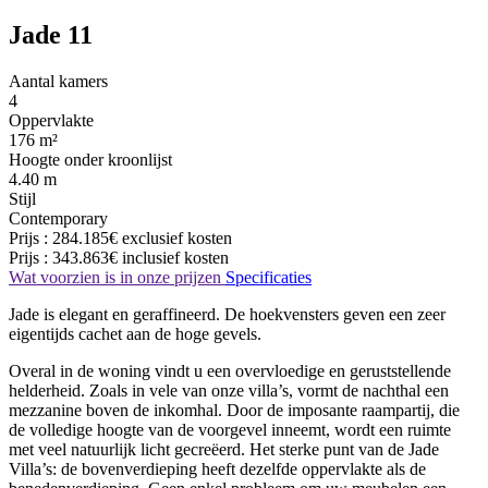
Jade 11
Aantal kamers
4
Oppervlakte
176 m²
Hoogte onder kroonlijst
4.40 m
Stijl
Contemporary
Prijs :
284.185€
exclusief kosten
Prijs :
343.863€
inclusief kosten
Wat voorzien is in onze prijzen
Specificaties
Jade is elegant en geraffineerd. De hoekvensters geven een zeer
eigentijds cachet aan de hoge gevels.
Overal in de woning vindt u een overvloedige en geruststellende
helderheid. Zoals in vele van onze villa’s, vormt de nachthal een
mezzanine boven de inkomhal. Door de imposante raampartij, die
de volledige hoogte van de voorgevel inneemt, wordt een ruimte
met veel natuurlijk licht gecreëerd. Het sterke punt van de Jade
Villa’s: de bovenverdieping heeft dezelfde oppervlakte als de