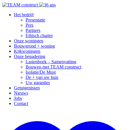
Het bedrijf
Presentatie
Pers
Partners
Ethisch charter
Onze woningen
Bouwgrond + woning
Kijkwoningen
Onze benadering
Lastenboek – Samenvatting
Bouwen met TEAM construct
Isolatie/De Must
De + van uw huis
Uw garanties
Getuigenissen
Nieuws
Jobs
Contact