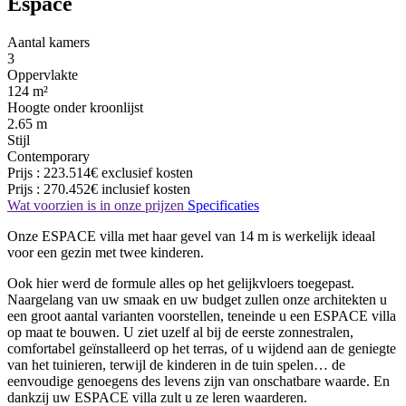
Espace
Aantal kamers
3
Oppervlakte
124 m²
Hoogte onder kroonlijst
2.65 m
Stijl
Contemporary
Prijs :
223.514€
exclusief kosten
Prijs :
270.452€
inclusief kosten
Wat voorzien is in onze prijzen
Specificaties
Onze ESPACE villa met haar gevel van 14 m is werkelijk ideaal
voor een gezin met twee kinderen.
Ook hier werd de formule alles op het gelijkvloers toegepast.
Naargelang van uw smaak en uw budget zullen onze architekten u
een groot aantal varianten voorstellen, teneinde u een ESPACE villa
op maat te bouwen. U ziet uzelf al bij de eerste zonnestralen,
comfortabel geïnstalleerd op het terras, of u wijdend aan de geniegte
van het tuinieren, terwijl de kinderen in de tuin spelen… de
eenvoudige genoegens des levens zijn van onschatbare waarde. En
dankzij uw ESPACE villa zult u ze leren waarderen.