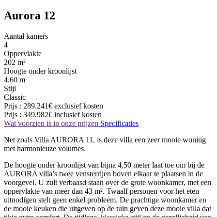
Aurora 12
Aantal kamers
4
Oppervlakte
202 m²
Hoogte onder kroonlijst
4.60 m
Stijl
Classic
Prijs :
289.241€
exclusief kosten
Prijs :
349.982€
inclusief kosten
Wat voorzien is in onze prijzen
Specificaties
Net zoals Villa AURORA 11, is deze villa een zeer mooie woning
met harmonieuze volumes.
De hoogte onder kroonlijst van bijna 4,50 meter laat toe om bij de
AURORA villa’s twee vensterrijen boven elkaar te plaatsen in de
voorgevel. U zult verbaasd staan over de grote woonkamer, met een
oppervlakte van meer dan 43 m². Twaalf personen voor het eten
uitnodigen stelt geen enkel probleem. De prachtige woonkamer en
de mooie keuken die uitgeven op de tuin geven deze mooie villa dat