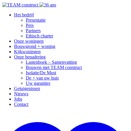
Het bedrijf
Presentatie
Pers
Partners
Ethisch charter
Onze woningen
Bouwgrond + woning
Kijkwoningen
Onze benadering
Lastenboek – Samenvatting
Bouwen met TEAM construct
Isolatie/De Must
De + van uw huis
Uw garanties
Getuigenissen
Nieuws
Jobs
Contact