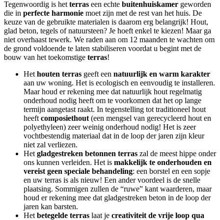
Tegenwoordig is het
terras
een echte
buitenhuiskamer
geworden
die in
perfecte
harmonie
moet zijn met de rest van het huis. De
keuze van de gebruikte materialen is daarom erg belangrijk! Hout,
glad beton, tegels of natuursteen? Je hoeft enkel te kiezen! Maar ga
niet overhaast tewerk. We raden aan om 12 maanden te wachten om
de grond voldoende te laten stabiliseren voordat u begint met de
bouw van het toekomstige
terras
!
Het
houten
terras
geeft een
natuurlijk
en
warm
karakter
aan uw woning. Het is ecologisch en eenvoudig te installeren.
Maar houd er rekening mee dat natuurlijk hout regelmatig
onderhoud nodig heeft om te voorkomen dat het op lange
termijn aangetast raakt. In tegenstelling tot traditioneel hout
heeft
composiethout
(een mengsel van gerecycleerd hout en
polyethyleen) zeer weinig onderhoud nodig! Het is zeer
vochtbestendig materiaal dat in de loop der jaren zijn kleur
niet zal verliezen.
Het
gladgestreken
betonnen
terras
zal de meest hippe onder
ons kunnen verleiden. Het is
makkelijk
te onderhouden en
vereist geen speciale behandeling
: een borstel en een sopje
en uw terras is als nieuw! Een ander voordeel is de snelle
plaatsing. Sommigen zullen de “ruwe” kant waarderen, maar
houd er rekening mee dat gladgestreken beton in de loop der
jaren kan barsten.
Het
betegelde
terras
laat je
creativiteit
de
vrije
loop qua