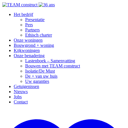
Het bedrijf
Presentatie
Pers
Partners
Ethisch charter
Onze woningen
Bouwgrond + woning
Kijkwoningen
Onze benadering
Lastenboek – Samenvatting
Bouwen met TEAM construct
Isolatie/De Must
De + van uw huis
Uw garanties
Getuigenissen
Nieuws
Jobs
Contact