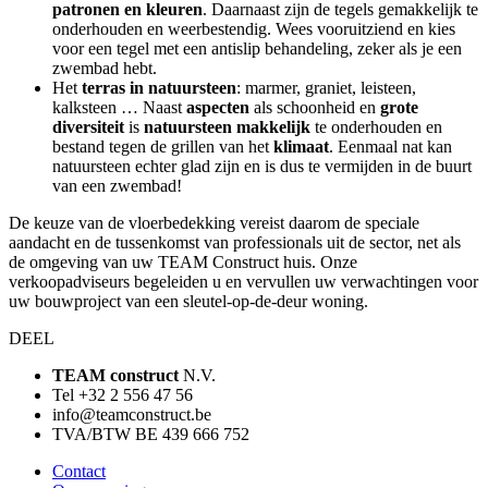
patronen en kleuren
. Daarnaast zijn de tegels gemakkelijk te
onderhouden en weerbestendig. Wees vooruitziend en kies
voor een tegel met een antislip behandeling, zeker als je een
zwembad hebt.
Het
terras
in
natuursteen
: marmer, graniet, leisteen,
kalksteen … Naast
aspecten
als schoonheid en
grote
diversiteit
is
natuursteen
makkelijk
te onderhouden en
bestand tegen de grillen van het
klimaat
. Eenmaal nat kan
natuursteen echter glad zijn en is dus te vermijden in de buurt
van een zwembad!
De keuze van de vloerbedekking vereist daarom de speciale
aandacht en de tussenkomst van professionals uit de sector, net als
de omgeving van uw TEAM Construct huis. Onze
verkoopadviseurs begeleiden u en vervullen uw verwachtingen voor
uw bouwproject van een sleutel-op-de-deur woning.
DEEL
TEAM construct
N.V.
Tel +32 2 556 47 56
info@teamconstruct.be
TVA/BTW BE 439 666 752
Contact