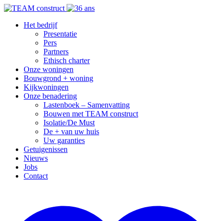
Het bedrijf
Presentatie
Pers
Partners
Ethisch charter
Onze woningen
Bouwgrond + woning
Kijkwoningen
Onze benadering
Lastenboek – Samenvatting
Bouwen met TEAM construct
Isolatie/De Must
De + van uw huis
Uw garanties
Getuigenissen
Nieuws
Jobs
Contact