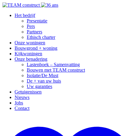
Het bedrijf
Presentatie
Pers
Partners
Ethisch charter
Onze woningen
Bouwgrond + woning
Kijkwoningen
Onze benadering
Lastenboek – Samenvatting
Bouwen met TEAM construct
Isolatie/De Must
De + van uw huis
Uw garanties
Getuigenissen
Nieuws
Jobs
Contact