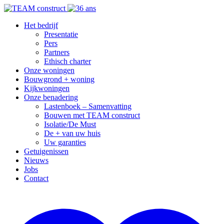
Het bedrijf
Presentatie
Pers
Partners
Ethisch charter
Onze woningen
Bouwgrond + woning
Kijkwoningen
Onze benadering
Lastenboek – Samenvatting
Bouwen met TEAM construct
Isolatie/De Must
De + van uw huis
Uw garanties
Getuigenissen
Nieuws
Jobs
Contact