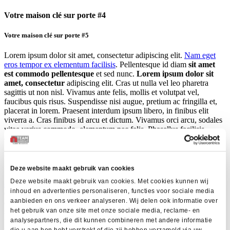
Votre maison clé sur porte #4
Votre maison clé sur porte #5
Lorem ipsum dolor sit amet, consectetur adipiscing elit.
Nam eget
eros tempor ex elementum facilisis
. Pellentesque id diam
sit amet
est commodo pellentesque
et sed nunc.
Lorem ipsum dolor sit
amet, consectetur
adipiscing elit. Cras ut nulla vel leo pharetra
sagittis ut non nisl. Vivamus ante felis, mollis et volutpat vel,
faucibus quis risus. Suspendisse nisi augue, pretium ac fringilla et,
placerat in lorem. Praesent interdum ipsum libero, in finibus elit
viverra a. Cras finibus id arcu et dictum. Vivamus orci arcu, sodales
vitae varius commodo, elementum nec felis. Phasellus facilisis
dignissim dui a cursus. In non odio ipsum. Cras id quam augue.
Morbi id orci velit. Vestibulum vulputate, massa in bibendum
rutrum, justo mi congue mi, sit amet viverra sapien ipsum et mauris.
Deze website maakt gebruik van cookies
Lorem ipsum dolor sit amet, consectetur adipiscing elit.
Nam eget
Deze website maakt gebruik van cookies. Met cookies kunnen wij
eros tempor ex elementum facilisis
. Pellentesque id diam
sit amet
inhoud en advertenties personaliseren, functies voor sociale media
est commodo pellentesque
et sed nunc.
Lorem ipsum dolor sit
aanbieden en ons verkeer analyseren. Wij delen ook informatie over
amet, consectetur
adipiscing elit. Cras ut nulla vel leo pharetra
sagittis ut non nisl. Vivamus ante felis, mollis et volutpat vel,
het gebruik van onze site met onze sociale media, reclame- en
faucibus quis risus. Suspendisse nisi augue, pretium ac fringilla et,
analysepartners, die dit kunnen combineren met andere informatie
placerat in lorem. Praesent interdum ipsum libero, in finibus elit