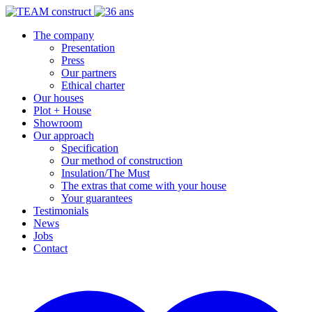
The company
Presentation
Press
Our partners
Ethical charter
Our houses
Plot + House
Showroom
Our approach
Specification
Our method of construction
Insulation/The Must
The extras that come with your house
Your guarantees
Testimonials
News
Jobs
Contact