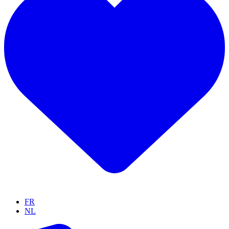
FR
NL