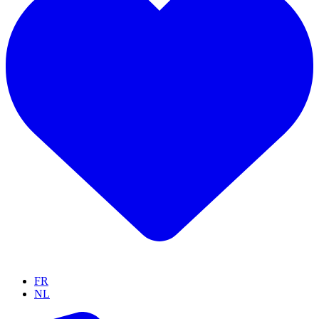
FR
NL