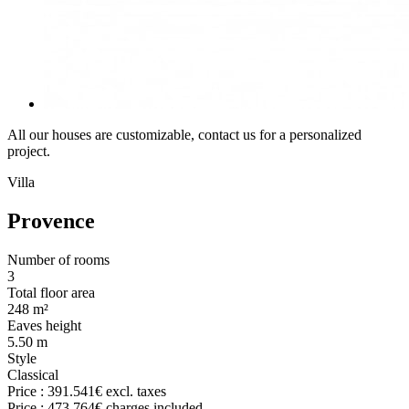
All our houses are customizable, contact us for a personalized
project.
Villa
Provence
Number of rooms
3
Total floor area
248 m²
Eaves height
5.50 m
Style
Classical
Price :
391.541€
excl. taxes
Price :
473.764€
charges included