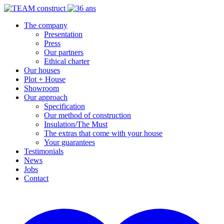
The company
Presentation
Press
Our partners
Ethical charter
Our houses
Plot + House
Showroom
Our approach
Specification
Our method of construction
Insulation/The Must
The extras that come with your house
Your guarantees
Testimonials
News
Jobs
Contact