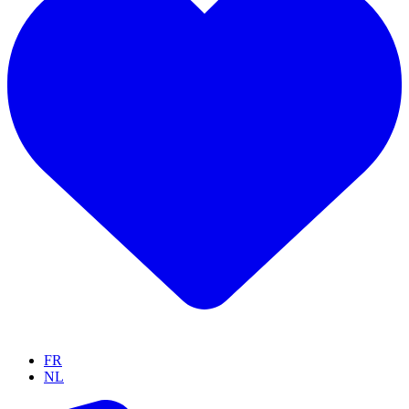
FR
NL