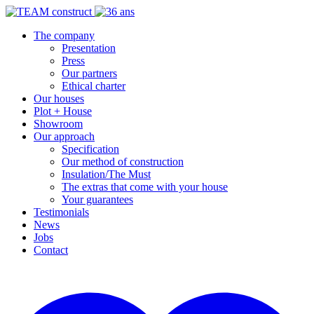
The company
Presentation
Press
Our partners
Ethical charter
Our houses
Plot + House
Showroom
Our approach
Specification
Our method of construction
Insulation/The Must
The extras that come with your house
Your guarantees
Testimonials
News
Jobs
Contact